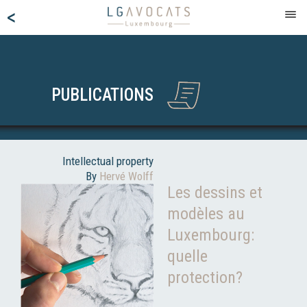
<
PUBLICATIONS
Intellectual property
By
Hervé Wolff
Les dessins et
modèles au
Luxembourg:
quelle
protection?